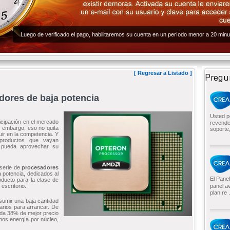
Luego de verificado el pago, habilitaremos su cuenta en un período menor a 20 minu
[
Regresar a Listado
]
Pregu
dores de baja potencia
Usted p
icipación en el mercado
revende
n embargo, eso no quita
soporte,
uir en la competencia. Y
productos que vayan
e pueda aprovechar su
 serie de
procesadores
 potencia, dedicados al
El Pane
ducto para la clase de
escritorio.
panel a
plan re .
umir una baja cantidad
arios para arrancar. De
da 38% de mejor precio
nos energía por núcleo,