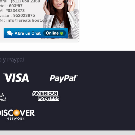
tral :
(511) 650 2360
tel :
603*97
M :
*0234873
istar :
952023675
N :
info@creatuhost.com
o y Paypal