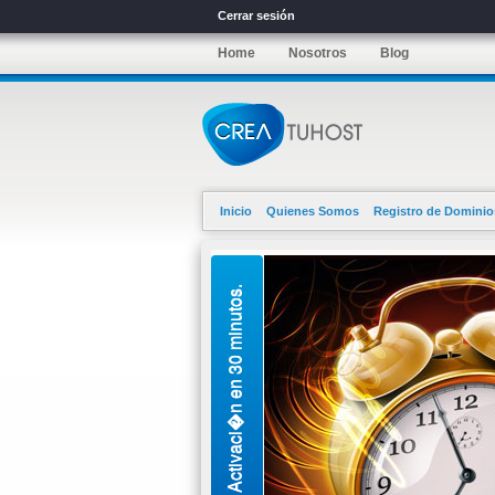
Cerrar sesión
Home
Nosotros
Blog
Inicio
Quienes Somos
Registro de Dominio
Activaci�n en 30 minutos.