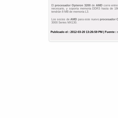
El
procesador
Opteron
3200
de
AMD
corre entre
necesario, y soporta memoria DDR3 hasta de 1
tendrán 8 MB de memoria L3.
Los socios de
AMD
para este nuevo
procesador
3000 Series MX130.
Publicado el : 2012-03-20 13:26:59 PM | Fuente :