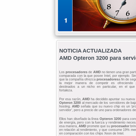
1
NOTICIA ACTUALIZADA
AMD Opteron 3200 para servi
Los
procesadores
de
AMD
no tienen una gran part
comparada con la que posee Intel, por ejemplo. Si
que la compañía ofrezca
procesadores
a fin de seg
la mejor manera de competir es ofreciendo 
destinados a un nicho en particular, en el qu
fortaleza.
Por esa razón,
AMD
ha decidido apuntar su nueva
Opteron
3200
al mercado de los servidores de baja
hosting.
AMD
señala que su nuevo chip es un ‘pro
servidor’, pero a precio de uno para ordenadores de 
Ellos han diseñado la línea
Opteron
3200
para cons
de energía, pero con la fuerza y rendimiento neces
esa manera,
AMD
promete que su
procesador
brin
en relación al rendimiento, y que consume 19% me
en comparación con los chips Xeon de Intel.