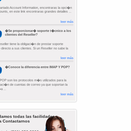
partado Account Information, encontraras la opci�n
ounts, en este link encontraras grandes detalles ...
leer más
�Se proporcionar� soporte t�cnico a los
clientes del Reseller?
seller tiene la obligaci�n de prestar soporte
directo a sus clientes. Si un Reseller no sabe la
leer más
�Conoce la diferencia entre IMAP Y POP?
POP son los protocolos m�s utilizados para la
raci�n de cuentas de correo ya que soportan la
 ...
leer más
damos todas las facilidades
a Contactarnos