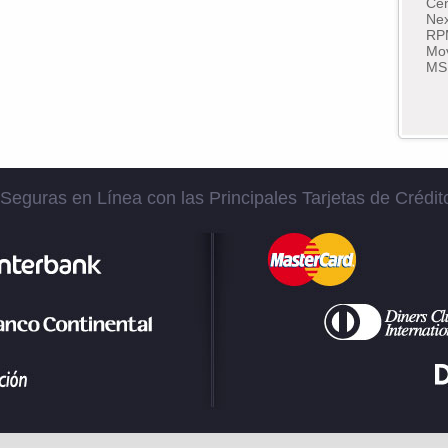
Cen
Nex
RP
Mov
MS
eguras en Línea con las Principales Tarjetas de Crédit