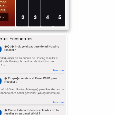
2
3
4
5
tos.
ntas Frecuentes
�Qu� incluye el paquete de mi Hosting
reseller?
odr� alojar en su cuenta de Hosting reseller o
dor de Hosting, la cantidad de dominios que
 s ...
leer más
� En qu� consiste el Panel WHM para
Reseller ?
l WHM (Web Hosting Manager) para Reseller, es un
vanzado para poder gestionar �ntegramente su
..
leer más
� Como listar a todos tus clientes de tu
reseller en tu panel WHM ?