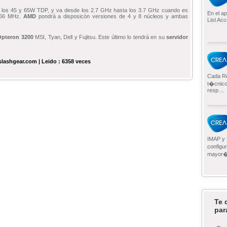
 los 45 y 65W TDP, y va desde los 2.7 GHz hasta los 3.7 GHz cuando es
En el a
866 MHz.
AMD
pondrá a disposicón versiones de 4 y 8 núcleos y ambas
List Acc
Opteron
3200
MSI, Tyan, Dell y Fujitsu. Este último lo tendrá en su
servidor
 slashgear.com | Leido : 6358 veces
Cada Re
t�cnico 
resp ...
IMAP y 
configu
mayor�a
Te 
par