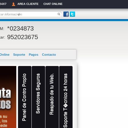
24X7
AREA CLIENTE
CHAT ONLINE
*0234873
M:
952023675
ar:
Online
Soporte
Pagos
Contacto
Panel de Contro Propio
Servidores Seguros
Respado de tu Web.
Soporte T�cnico 24 horas