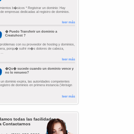
mientos b�sicos * Registrar un dominio: Hay
d de empresas dedicadas al registro de dominios.
leer más
� Puedo Transferir un dominio a
Creatuhost ?
e problemas con su proveedor de hosting y dominios,
era, porqu� sufrir m�s dolores de cabeza,
...
leer más
�Qu� sucede cuando un dominio vence y
no lo renuevo?
un dominio expira, las autoridades competentes
registro de dominios en primera instancia (Verisign
leer más
damos todas las facilidades
a Contactarnos