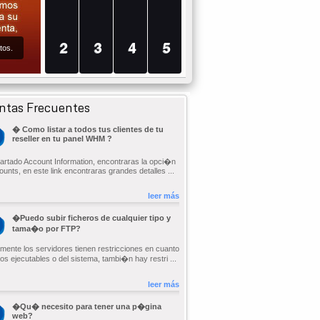
2
3
4
5
tos.
ntas Frecuentes
� Como listar a todos tus clientes de tu
reseller en tu panel WHM ?
partado Account Information, encontraras la opci�n
ounts, en este link encontraras grandes detalles ...
leer más
�Puedo subir ficheros de cualquier tipo y
tama�o por FTP?
mente los servidores tienen restricciones en cuanto
os ejecutables o del sistema, tambi�n hay restri ...
leer más
�Qu� necesito para tener una p�gina
web?