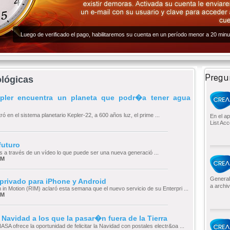
Luego de verificado el pago, habilitaremos su cuenta en un período menor a 20 minu
Pregu
ológicas
Kepler encuentra un planeta que podr�a tener agua
ó en el sistema planetario Kepler-22, a 600 años luz, el prime ...
En el a
List Acc
futuro
 a través de un vídeo lo que puede ser una nueva generació ...
AM
General
 privado para iPhone y Android
a archiv
in Motion (RIM) aclaró esta semana que el nuevo servicio de su Enterpri ...
AM
la Navidad a los que la pasar�n fuera de la Tierra
A ofrece la oportunidad de felicitar la Navidad con postales electr&oa ...