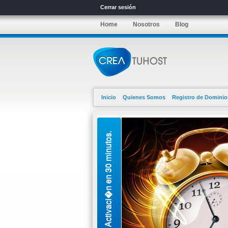
Cerrar sesión
Home
Nosotros
Blog
Inicio
Quienes Somos
Registro de Dominio
Activaci�n en 30 minutos.