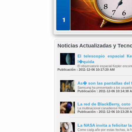
1
Noticias Actualizadas y Tecn
El telescopio espacial 
l�quida
El observatorio espacial Kepler encontr
Publicación : 2011-12-06 10:17:20 AM
As� son las pantallas del 
Samsung ha presentado a los usuarios
Publicación : 2011-12-06 10:14:38 
La red de BlackBerry, coto
La multinacional canadiense Research 
Publicación : 2011-12-06 10:13:28 
La NASA invita a felicitar 
Como cada año por estas fechas, la NAS