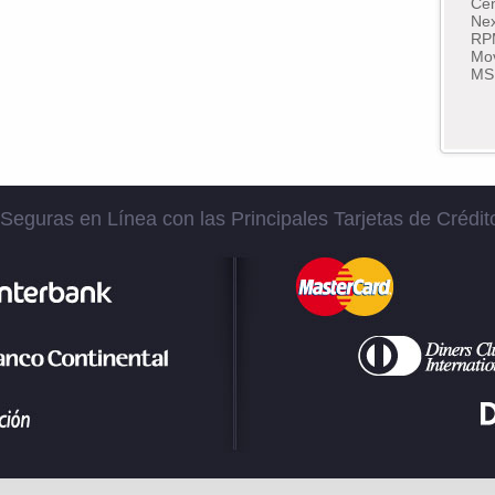
Cen
Nex
RP
Mov
MS
eguras en Línea con las Principales Tarjetas de Crédit