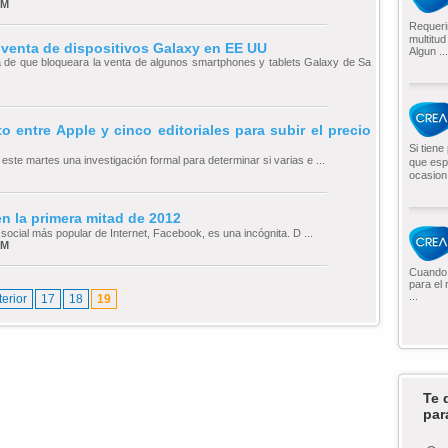
AM
Requeri
multitu
 venta de dispositivos Galaxy en EE UU
Algun ...
a de que bloqueara la venta de algunos smartphones y tablets Galaxy de Sa
o entre Apple y cinco editoriales para subir el precio
Si tien
ste martes una investigación formal para determinar si varias e ...
que esp
ocasion 
n la primera mitad de 2012
 social más popular de Internet, Facebook, es una incógnita. D ...
AM
Cuando 
para el 
...
terior
17
18
19
Te 
par