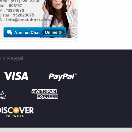
tral :
(511) 650 2360
tel :
603*97
M :
*0234873
istar :
952023675
N :
info@creatuhost.com
o y Paypal