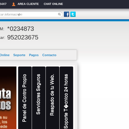
24X7
AREA CLIENTE
CHAT ONLINE
*0234873
M:
952023675
ar:
Online
Soporte
Pagos
Contacto
Panel de Contro Propio
Servidores Seguros
Respado de tu Web.
Soporte T�cnico 24 horas