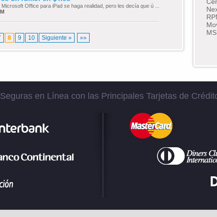
Cen
icrosoft Office para iPad se haga realidad, pero les decía que ú ...
Nex
PM
RP
Mov
MS
7
8
9
10
Siguiente »
»»
eguras en Línea con las Principales Tarjetas de Crédit