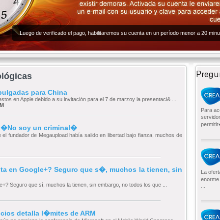
Luego de verificado el pago, habilitaremos su cuenta en un período menor a 20 minu
Pregu
ológicas
pulgadas para China
tos en Apple debido a su invitación para el 7 de marzoy la presentaci& ...
AM
Para ac
servido
permitir
 �No soy un criminal�
l fundador de Megaupload había salido en libertad bajo fianza, muchos de
ta en Google+? Seguro que s�, muchos la tienen, sin
La ofer
enorme.
? Seguro que sí, muchos la tienen, sin embargo, no todos los que ...
...
ios detalla l�mites de ARM