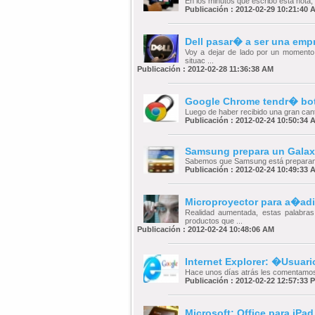
En los minutos que escribo esta nota,
Publicación : 2012-02-29 10:21:40 
Dell pasar� a ser una emp
Voy a dejar de lado por un momento 
situac ...
Publicación : 2012-02-28 11:36:38 AM
Google Chrome tendr� bot
Luego de haber recibido una gran canti
Publicación : 2012-02-24 10:50:34 
Samsung prepara un Galaxy
Sabemos que Samsung está preparando
Publicación : 2012-02-24 10:49:33 
Microproyector para a�adi
Realidad aumentada, estas palabra
productos que ...
Publicación : 2012-02-24 10:48:06 AM
Internet Explorer: �Usuar
Hace unos días atrás les comentamos s
Publicación : 2012-02-22 12:57:33 
Microsoft: Office para iPa