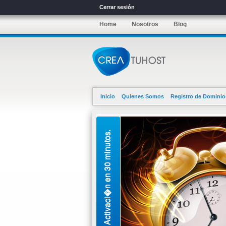
Cerrar sesión
Home
Nosotros
Blog
Inicio
Quienes Somos
Registro de Dominio
Activaci�n en 30 minutos.