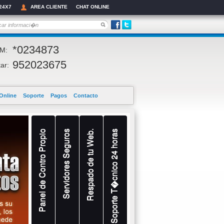
24X7
AREA CLIENTE
CHAT ONLINE
*0234873
M:
952023675
ar:
Online
Soporte
Pagos
Contacto
Panel de Contro Propio
Servidores Seguros
Respado de tu Web.
Soporte T�cnico 24 horas