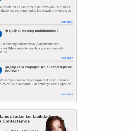
ro robots.txt es un archivo de texto que dicta unas
daciones para que todos los crawlers y robots de
leer más
� Qu� es hosting multidominio ?
un Hosting Multidominio (alojamiento web
minio) B�sicamente significa que en una sola
e co ...
leer más
�Qu� es la Propagaci�n o Dispersi�n de
los DNS?
 tiempo toma la dispersi�n de DNS? El tiempo
o es de 24 a 48 horas. Sin embargo casi siepre dis
leer más
damos todas las facilidades
a Contactarnos