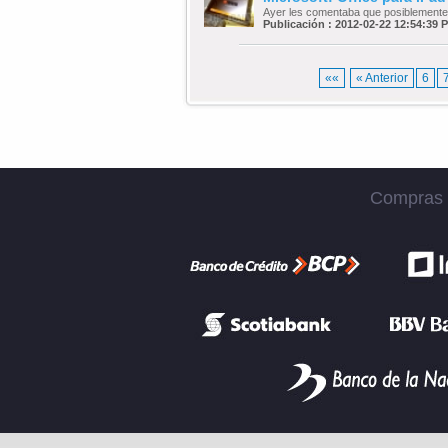
Ayer les comentaba que posiblemente M
Publicación : 2012-02-22 12:54:39 
««
« Anterior
6
Compras S