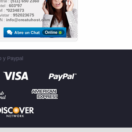
tral :
(511) 650 2360
tel :
603*97
M :
*0234873
istar :
952023675
N :
info@creatuhost.com
o y Paypal