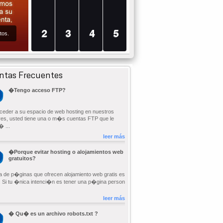
2
3
4
5
tos.
ntas Frecuentes
�Tengo acceso FTP?
ceder a su espacio de web hosting en nuestros
res, usted tiene una o m�s cuentas FTP que le
� ...
leer más
�Porque evitar hosting o alojamientos web
gratuitos?
ta de p�ginas que ofrecen alojamiento web gratis es
 Si tu �nica intenci�n es tener una p�gina person
leer más
� Qu� es un archivo robots.txt ?