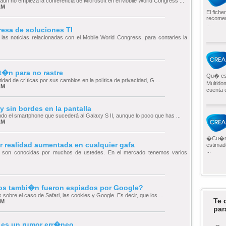
 aún no empieza la conferencia de Microsoft en el Mobile World Congress ...
AM
El fiche
recomen
...
resa de soluciones TI
las noticias relacionadas con el Mobile World Congress, para contarles la
�n para no rastre
Qu� es 
dad de críticas por sus cambios en la política de privacidad, G ...
Multido
AM
cuenta d
 sin bordes en la pantalla
 el smartphone que sucederá al Galaxy S II, aunque lo poco que has ...
AM
�Cu�nto
r realidad aumentada en cualquier gafa
estimad
...
s son conocidas por muchos de ustedes. En el mercado tenemos varios
ios tambi�n fueron espiados por Google?
obre el caso de Safari, las cookies y Google. Es decir, que los ...
Te 
PM
par
d es un rumor err�neo