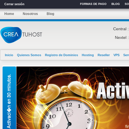
Cerrar sesión
FORMAS DE PAGO
BLOG
SO
Home
Nosotros
Blog
Central :
Nextel :
Inicio
Quienes Somos
Registro de Dominios
Hosting
Reseller
VPS
Ser
Activaci�n en 30 minutos.