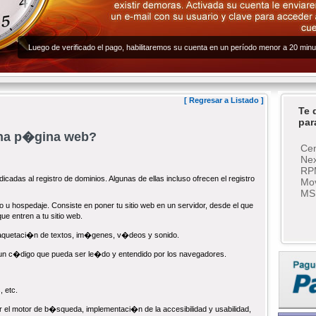
Luego de verificado el pago, habilitaremos su cuenta en un período menor a 20 minu
[
Regresar a Listado
]
Te 
par
una p�gina web?
Cen
Nex
RP
cadas al registro de dominios. Algunas de ellas incluso ofrecen el registro
Mov
MS
o u hospedaje. Consiste en poner tu sitio web en un servidor, desde el que
e entren a tu sitio web.
maquetaci�n de textos, im�genes, v�deos y sonido.
 un c�digo que pueda ser le�do y entendido por los navegadores.
 etc.
por el motor de b�squeda, implementaci�n de la accesibilidad y usabilidad,