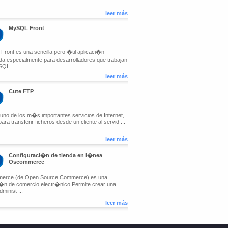
leer más
MySQL Front
ront es una sencilla pero �til aplicaci�n
a especialmente para desarrolladores que trabajan
QL ...
leer más
Cute FTP
uno de los m�s importantes servicios de Internet,
ara transferir ficheros desde un cliente al servid ...
leer más
Configuraci�n de tienda en l�nea
Oscommerce
erce (de Open Source Commerce) es una
i�n de comercio electr�nico Permite crear una
dminist ...
leer más