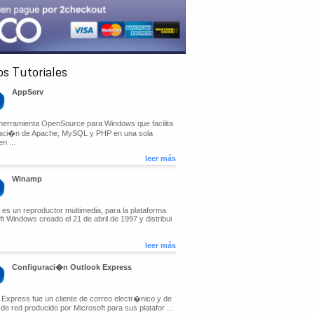
s Tutoriales
AppServ
herramienta OpenSource para Windows que facilita
alaci�n de Apache, MySQL y PHP en una sola
n ...
leer más
Winamp
es un reproductor multimedia, para la plataforma
t Windows creado el 21 de abril de 1997 y distribui
leer más
Configuraci�n Outlook Express
 Express fue un cliente de correo electr�nico y de
 de red producido por Microsoft para sus platafor ...