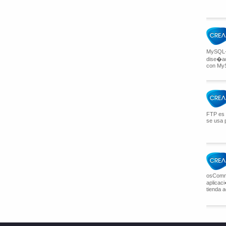
MySQL-F
dise�ad
con MyS
FTP es 
se usa p
osComm
aplicac
tienda a