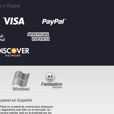
o y Paypal
panel en Español
Panel es el panel de control para empresas
e alojamiento web líder en el mercado. Su
tractiva interfaz web es la preferida por los