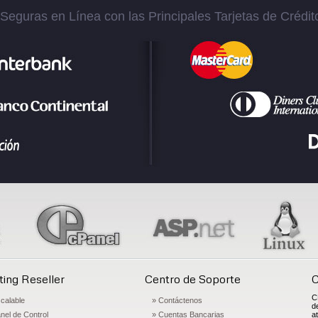
eguras en Línea con las Principales Tarjetas de Crédit
ing Reseller
Centro de Soporte
C
C
calable
» Contáctenos
d
nel de Control
» Cuentas Bancarias
a