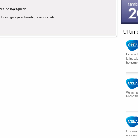
tores de b�squeda.
dores, google adwords, overture, etc.
Ultimo
Es una 
la inst
herramie
Winamp 
Microsof
...
Outlook
noticias