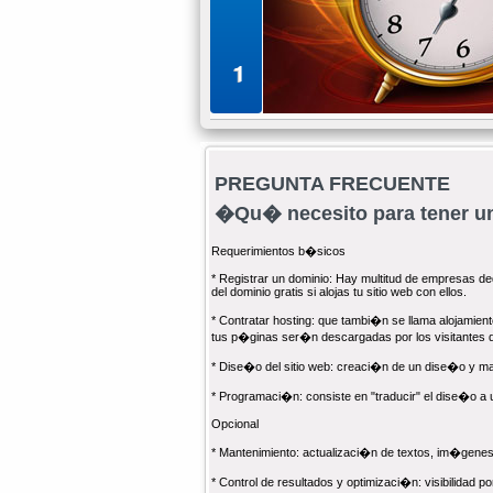
1
PREGUNTA FRECUENTE
�Qu� necesito para tener 
Requerimientos b�sicos
* Registrar un dominio: Hay multitud de empresas dedi
del dominio gratis si alojas tu sitio web con ellos.
* Contratar hosting: que tambi�n se llama alojamient
tus p�ginas ser�n descargadas por los visitantes qu
* Dise�o del sitio web: creaci�n de un dise�o y 
* Programaci�n: consiste en "traducir" el dise�o a
Opcional
* Mantenimiento: actualizaci�n de textos, im�genes,
* Control de resultados y optimizaci�n: visibilidad 