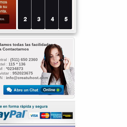
2
3
4
5
tos.
damos todas las facilidades
a Contactarnos
tral :
(511) 650 2360
tel :
115 * 136
M :
*0234873
istar :
952023675
N :
info@creatuhost.com