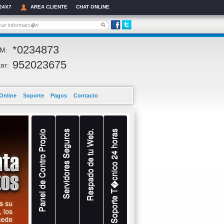
24X7
AREA CLIENTE
CHAT ONLINE
*0234873
M:
952023675
ar:
Online
Soporte
Pagos
Contacto
Panel de Contro Propio
Servidores Seguros
Respado de tu Web.
Soporte T�cnico 24 horas