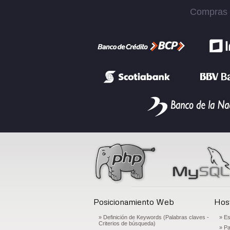
Compras S
Posicionamiento Web
Host
» Definición de Keywords (Palabras claves -
» Es
Criterios de búsqueda)
» Pa